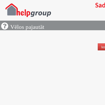
Sad
Piepr
Vēlos pajautāt
Ja n
piep
laik
Ie
Izvēl
Gar
Ma
Det