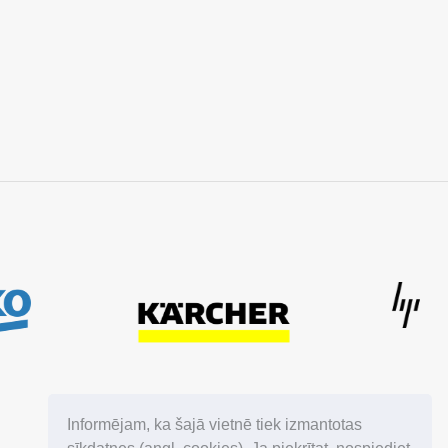
GDPR
Informējam, ka šajā vietnē tiek izmantotas