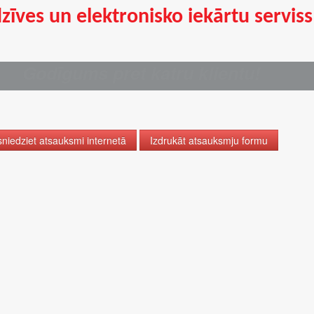
zīves un elektronisko iekārtu serviss
asījums
Godīgums pret katru klientu!
eatrodat atbildi uz meklēto pakalpojumu, lūdzu, uzraksti
rasījumu, un mēs ar jums sazināsimies vienas darba di
ā
sniedziet atsauksmi internetā
Izdrukāt atsauksmju formu
ieties ierīces veidu
antijas
ksas
aļas