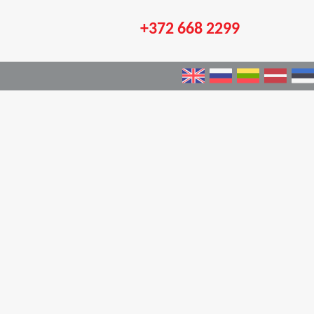
+372 668 2299
×
et
enas